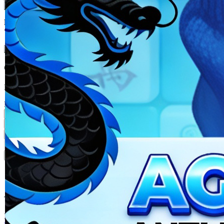
Pengembalian:
Gratis dan Mudah untuk item tertentu dalam waktu
7 hari setelah pembelian. Klik
disini
untuk info lebih lanjut.
GRATIS ONGKIR
Buat pesanan sekarang!
Kuantitas
LOGIN
DAFTAR
DAFTAR
LOGIN
4.9
(884\.161)
Tulis ulasan
4.9
dari
5
Topi Tanpa Bingkai Futura Wash
bintang,
nilai
Info lebih lanjut
rating