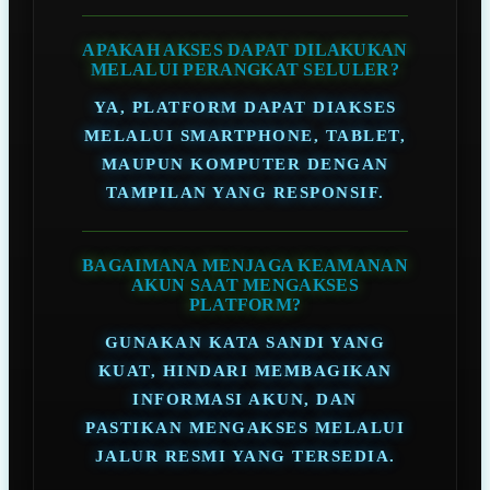
APAKAH AKSES DAPAT DILAKUKAN
MELALUI PERANGKAT SELULER?
YA, PLATFORM DAPAT DIAKSES
MELALUI SMARTPHONE, TABLET,
MAUPUN KOMPUTER DENGAN
TAMPILAN YANG RESPONSIF.
BAGAIMANA MENJAGA KEAMANAN
AKUN SAAT MENGAKSES
PLATFORM?
GUNAKAN KATA SANDI YANG
KUAT, HINDARI MEMBAGIKAN
INFORMASI AKUN, DAN
PASTIKAN MENGAKSES MELALUI
JALUR RESMI YANG TERSEDIA.