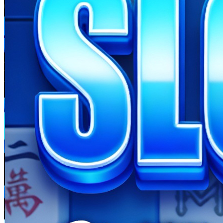
Skip to the beginning of the images gallery
AIR168
AIR168 Tidak Punya Tombol
Off, Servernya Dirancang
untuk Tidak Pernah Berhenti
SLOT ONLINE
|