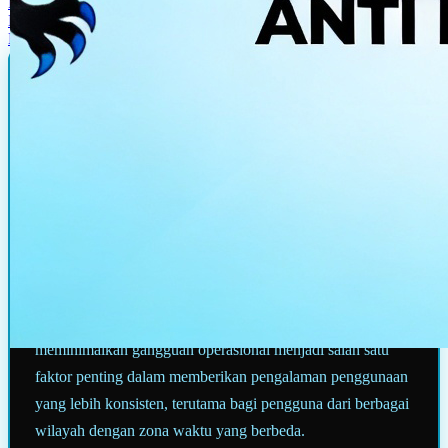
rata-
Periksa ketersediaan di toko
rata.
Bagikan
Read
Details
13
Reviews.
Tautan
halaman
AIR168 TIDAK PUNYA
yang
sama.
TOMBOL OFF, SERVERNYA
DIRANCANG UNTUK TIDAK
PERNAH BERHENTI
AIR168 sering digambarkan sebagai platform yang
berupaya menjaga layanannya tetap tersedia sepanjang
waktu sehingga pengguna dapat mengaksesnya kapan saja
sesuai kebutuhan. Infrastruktur yang dirancang untuk
meminimalkan gangguan operasional menjadi salah satu
faktor penting dalam memberikan pengalaman penggunaan
yang lebih konsisten, terutama bagi pengguna dari berbagai
wilayah dengan zona waktu yang berbeda.