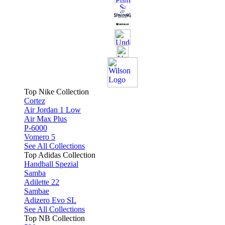
Top Nike Collection
Cortez
Air Jordan 1 Low
Air Max Plus
P-6000
Vomero 5
See All Collections
Top Adidas Collection
Handball Spezial
Samba
Adilette 22
Sambae
Adizero Evo SL
See All Collections
Top NB Collection