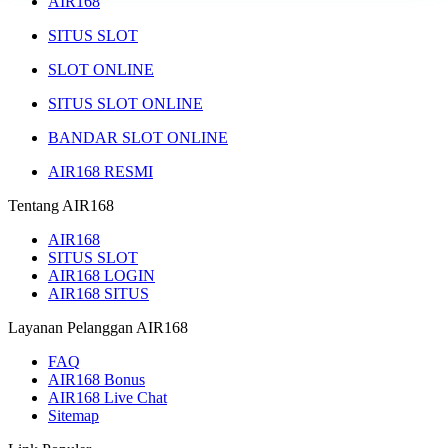
AIR168
SITUS SLOT
SLOT ONLINE
SITUS SLOT ONLINE
BANDAR SLOT ONLINE
AIR168 RESMI
Tentang AIR168
AIR168
SITUS SLOT
AIR168 LOGIN
AIR168 SITUS
Layanan Pelanggan AIR168
FAQ
AIR168 Bonus
AIR168 Live Chat
Sitemap