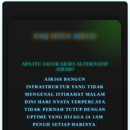
FAQ SITUS AIR168
APA ITU JALUR AKSES ALTERNATIF
AIR168?
AIR168 BANGUN
INFRASTRUKTUR YANG TIDAK
MENGENAL ISTIRAHAT MALAM
DINI HARI NYATA TERPERCAYA
TIDAK PERNAH TUTUP DENGAN
UPTIME YANG DIJAGA 24 JAM
PENUH SETIAP HARINYA.