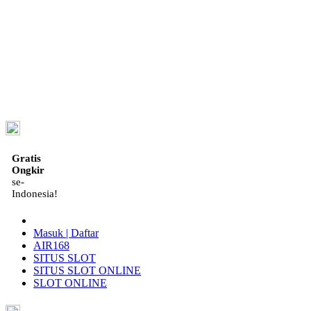
ID
Gratis
Ongkir
se-
Indonesia!
Masuk | Daftar
AIR168
SITUS SLOT
SITUS SLOT ONLINE
SLOT ONLINE