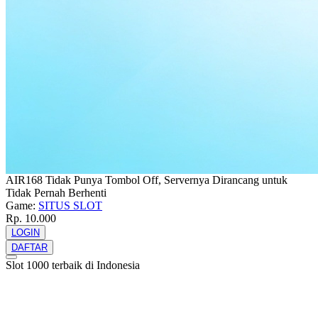
AIR168 Tidak Punya Tombol Off, Servernya Dirancang untuk
Tidak Pernah Berhenti
Game:
SITUS SLOT
Rp. 10.000
LOGIN
DAFTAR
Slot 1000 terbaik di Indonesia