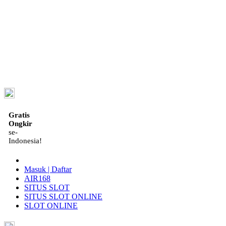
ID
Gratis
Ongkir
se-
Indonesia!
Masuk | Daftar
AIR168
SITUS SLOT
SITUS SLOT ONLINE
SLOT ONLINE