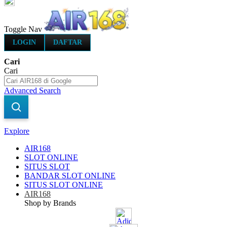
Indonesia
Toggle Nav
LOGIN
DAFTAR
Cari
Cari
Advanced Search
Explore
AIR168
SLOT ONLINE
SITUS SLOT
BANDAR SLOT ONLINE
SITUS SLOT ONLINE
AIR168
Shop by Brands