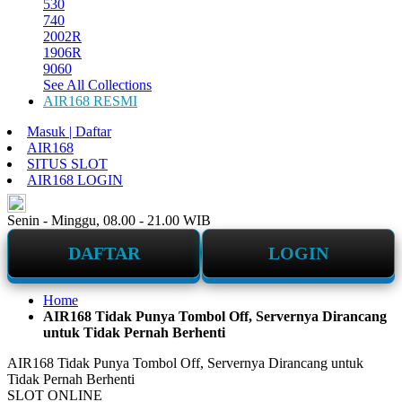
530
740
2002R
1906R
9060
See All Collections
AIR168 RESMI
Masuk | Daftar
AIR168
SITUS SLOT
AIR168 LOGIN
ID
Senin - Minggu, 08.00 - 21.00 WIB
DAFTAR
LOGIN
Home
AIR168 Tidak Punya Tombol Off, Servernya Dirancang
untuk Tidak Pernah Berhenti
AIR168 Tidak Punya Tombol Off, Servernya Dirancang untuk
Tidak Pernah Berhenti
SLOT ONLINE