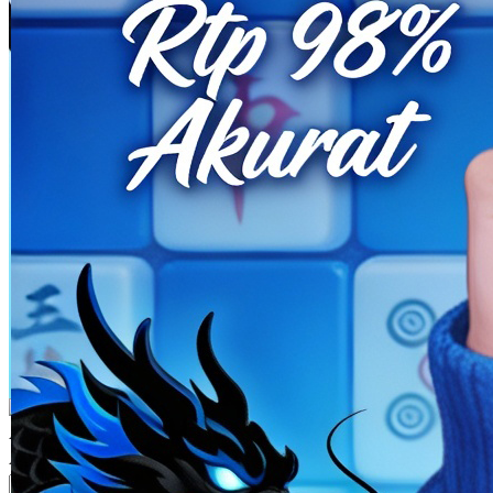
1876-0LX01893491
Rp. 10.000
4.9
(884\.161)
Tulis ulasan
4.5
dari
5
Topi Tanpa Bingkai Futura Wash
bintang,
nilai
Info lebih lanjut
rating
rata-
dalam stok
rata.
Only
%1
left
Read
AIR168 OFFICIAL
13
AIR168
Reviews.
SITUS SLOT
Tautan
halaman
SLOT ONLINE
yang
SITUS SLOT
sama.
ONLINE
BANDAR
SLOT ONLINE
AIR168
DAFTAR
AIR168 LOGIN
AIR168 RESMI