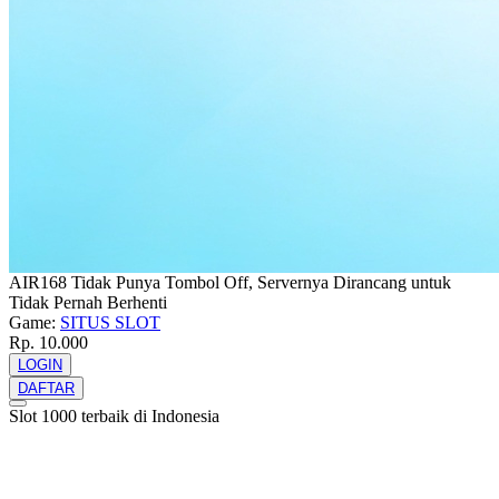
AIR168 Tidak Punya Tombol Off, Servernya Dirancang untuk
Tidak Pernah Berhenti
Game:
SITUS SLOT
Rp. 10.000
LOGIN
DAFTAR
Slot 1000 terbaik di Indonesia