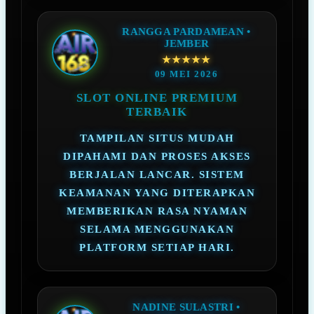
RANGGA PARDAMEAN •
JEMBER
★★★★★
09 MEI 2026
SLOT ONLINE PREMIUM
TERBAIK
TAMPILAN SITUS MUDAH
DIPAHAMI DAN PROSES AKSES
BERJALAN LANCAR. SISTEM
KEAMANAN YANG DITERAPKAN
MEMBERIKAN RASA NYAMAN
SELAMA MENGGUNAKAN
PLATFORM SETIAP HARI.
NADINE SULASTRI •